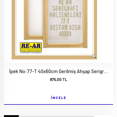
İpek No:77-T 40x60cm Gerilmiş Ahşap Serigrafi Baskı Kalıbı (Dıştan Dışa ölçü)
875,00 TL
İNCELE