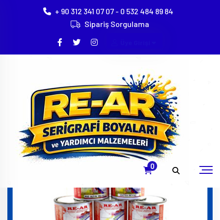
+ 90 312 341 07 07 - 0 532 484 89 84
Sipariş Sorgulama
Üye Girişi
RE-AR SERİGRAFİ MALZEMELERİ
Ürün Grupları
0