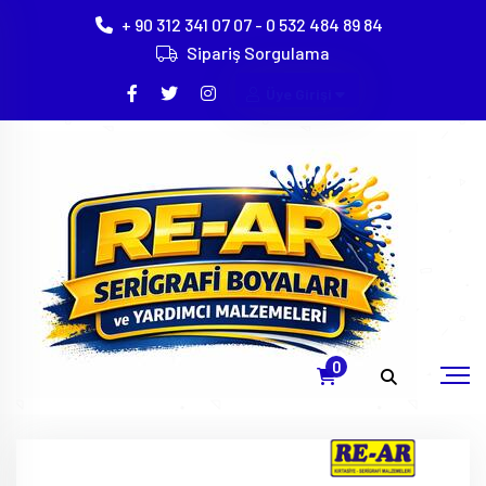
+ 90 312 341 07 07 - 0 532 484 89 84
Sipariş Sorgulama
Üye Girişi
Tampon Baskı Silikonu 51
Anasayfa
Ürünler
Tampon Baskı Boya Klişe Ve Malzemeleri
Tampon Baski Boyalari
0