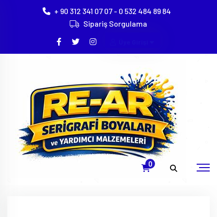
+ 90 312 341 07 07 - 0 532 484 89 84
Sipariş Sorgulama
Üye Girişi
Açık Zemin Patı - Su Bazlı Pat 1 Kg
Anasayfa
Ürünler
Tekstil Baskı Patları Ve Su Bazlı Pikmentler
0