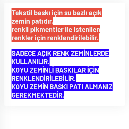
Tekstil baskı için su bazlı açık
zemin patıdır.
renkli pikmentler ile istenilen
renkler için renklendirilebilir.
SADECE AÇIK RENK ZEMİNLERDE
KULLANILIR.
KOYU ZEMİNLİ BASKILAR İÇİN
RENKLENDİRİLEBİLİR.
KOYU ZEMİN BASKI PATI ALMANIZ
GEREKMEKTEDİR.