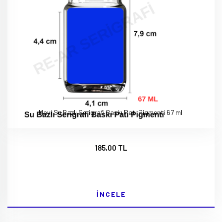
Mavi Su Bazlı Serigrafi Baskı Patı Pigmenti 67 ml
185,00 TL
İNCELE