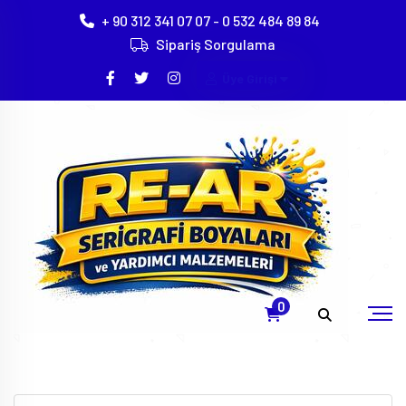
+ 90 312 341 07 07 - 0 532 484 89 84
Sipariş Sorgulama
Üye Girişi
Serigrafi Çıkartma Kağıtları - Metal
Etiketler - Bant Çeşitleri
Anasayfa
Serigrafi Çıkartma Kağıtları - Metal Etiketler - Bant
Çeşitleri
0