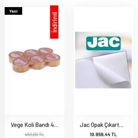
Yeni
İndirimli
Vege Koli Bandı 45x100 Metre Şeffaf Leopar Koli Bandı 6 lı paket
Jac Opak Çıkartma 70X100 (Orjinal Paket) 100 Adet
450,00 TL
10.959,44 TL